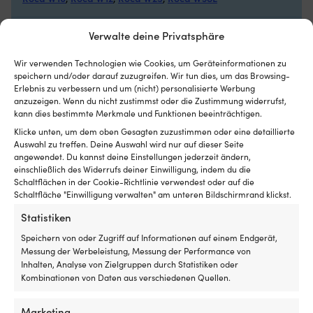
Luken
Er
mit
d
Rollo
m
HERSTELLERFARBNAME
Verwalte deine Privatsphäre
innen
a
Svartlackerad
hat
B
Wir verwenden Technologien wie Cookies, um Geräteinformationen zu
und
h
speichern und/oder darauf zuzugreifen. Wir tun dies, um das Browsing-
es
so
WICHTIGE TROCKNUNGSEIGENSCHAFTEN
Erlebnis zu verbessern und um (nicht) personalisierte Werbung
insektenfrei
w
Mit J-Hakenverbindung
anzuzeigen. Wenn du nicht zustimmst oder die Zustimmung widerrufst,
und
di
kann dies bestimmte Merkmale und Funktionen beeinträchtigen.
kühl
Ga
Klicke unten, um dem oben Gesagten zuzustimmen oder eine detaillierte
in
ha
LÄNGE DER SCHEIBENWISCHERBLÄTTER
Auswahl zu treffen. Deine Auswahl wird nur auf dieser Seite
der
Or
280 mm (11")
angewendet. Du kannst deine Einstellungen jederzeit ändern,
Nacht
Er
einschließlich des Widerrufs deiner Einwilligung, indem du die
haben
2
Schaltflächen in der Cookie-Richtlinie verwendest oder auf die
SONSTIGES
möchte
fü
Schaltfläche "Einwilligung verwalten" am unteren Bildschirmrand klickst.
Geeignet
ei
Passend für alle Rocas Scheibenwischerarme (außer W38)
für
Z
Statistiken
sowohl
Fr
Speichern von oder Zugriff auf Informationen auf einem Endgerät,
Motorboot
Ar
Messung der Werbeleistung, Messung der Performance von
als
2
Inhalten, Analyse von Zielgruppen durch Statistiken oder
auch
er
Andere kauften auch
Kombinationen von Daten aus verschiedenen Quellen.
Segelboot
d
U
Mi
Marketing