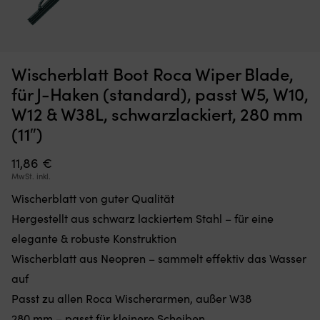
Moskitonetz,
Sc
Moskitonetz für Boot (Decksluke) NOCK Bug Barrier Medium,
S
Wischerblatt Boot Roca Wiper Blade,
das
de
620 x 620 x 420 mm
Sie
ei
für J-Haken (standard), passt W5, W10,
einfach
de
AUF LAGER
W12 & W38L, schwarzlackiert, 280 mm
32,10
€
über
Te
Ihre
in
(11″)
Luke
de
legen
Ga
11,86
€
oder
er
MwSt. inkl.
hängen,
u
um
d
Wischerblatt von guter Qualität
den
El
Hergestellt aus schwarz lackiertem Stahl – für eine
Innenraum
A
frei
wi
elegante & robuste Konstruktion
von
ei
Wischerblatt aus Neopren – sammelt effektiv das Wasser
Insekten
ma
zu
Er
auf
halten
ha
Passt zu allen Roca Wischerarmen, außer W38
Band
5
mit
280 mm – passt für kleinere Scheiben
V