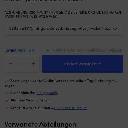
Gewichten
u
am
3
AUSFÜHRUNG
:
280 MM (11"), FÜR GERADE VERBINDUNG ODER J-HAKEN,
unteren
R
PASST FÜR W5, W10, W12 & W38L
Rand
fü
–
ei
hält
kl
das
Ge
Moskitonetz
u
an
pa
LIEFERUNG 6.49 €
1 VORRÄTIG (KANN NACHBESTELLT WERDEN)
Ort
zu
Wischerblatt
und
vi
Boot
In den Warenkorb
Stelle,
Ja
Roca
egal
D
Wiper
ob
er
Blade,
die
be
Bestellungen vor 12:30 Uhr: Versand am selben Tag, Lieferung in 2
für
Luke
Ko
Tagen
J-
angelehnt
b
Super einfache
Preisgarantie
Haken
oder
M
365 Tage Widerrufsrecht
(standard),
offen
in
passt
ist
de
Sehr zufriedene Kunden -
4.7 / 5 auf Trustpilot
W5,
(die
N
W10,
Höhe
d
Verwandte Abteilungen
W12
des
St