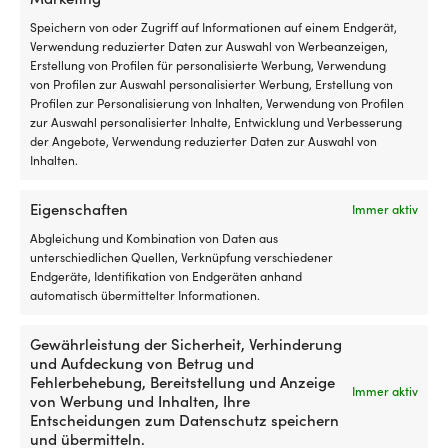
Sc
Speichern von oder Zugriff auf Informationen auf einem Endgerät,
M
Verwendung reduzierter Daten zur Auswahl von Werbeanzeigen,
Ko
Erstellung von Profilen für personalisierte Werbung, Verwendung
En
von Profilen zur Auswahl personalisierter Werbung, Erstellung von
5
Profilen zur Personalisierung von Inhalten, Verwendung von Profilen
vo
zur Auswahl personalisierter Inhalte, Entwicklung und Verbesserung
/
der Angebote, Verwendung reduzierter Daten zur Auswahl von
3
Inhalten.
rü
ta
Wischerblatt
Wischerblatt
d
Eigenschaften
Wischerblatt Boot Roca
Wischerblatt Boot Roca
Immer aktiv
von
von
ei
Wiper Blade, für J-Haken
Wiper Blade, für 16 mm
guter
guter
ve
Abgleichung und Kombination von Daten aus
(standard), passt W10, W12,
Sattelfuß, passt W10, W12,
Qualität
Qualität
od
unterschiedlichen Quellen, Verknüpfung verschiedener
W25, W38 & W38L,
W25 & W38L, schwarz
Hergestellt
mit
de
Endgeräte, Identifikation von Endgeräten anhand
schwarzlackiert, 560 mm
lackiert, 559 mm (22")
aus
langer
Sc
automatisch übermittelter Informationen.
(22")
schwarz
Lebensdauer
in
NACHBESTELLUNG
34,86
€
lackiertem
Kompatibel
de
AUF LAGER
Gewährleistung der Sicherheit, Verhinderung
19,22
€
Stahl
mit
Ga
und Aufdeckung von Betrug und
–
Roca
a
Fehlerbehebung, Bereitstellung und Anzeige
für
W25,
u
Immer aktiv
von Werbung und Inhalten, Ihre
eine
W38
b
Entscheidungen zum Datenschutz speichern
elegante
&
wi
und übermitteln.
&
W50
ei