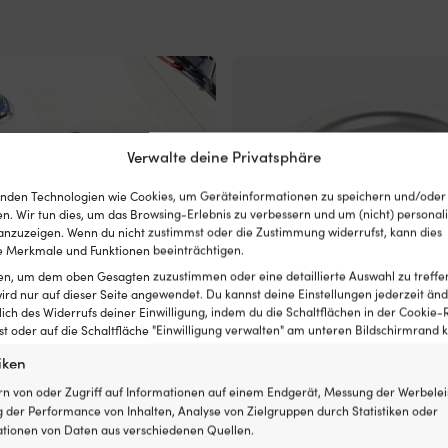
Verwalte deine Privatsphäre
nden Technologien wie Cookies, um Geräteinformationen zu speichern und/oder
n. Wir tun dies, um das Browsing-Erlebnis zu verbessern und um (nicht) personali
nzuzeigen. Wenn du nicht zustimmst oder die Zustimmung widerrufst, kann dies
 Merkmale und Funktionen beeinträchtigen.
ten, um dem oben Gesagten zuzustimmen oder eine detaillierte Auswahl zu treffe
ird nur auf dieser Seite angewendet. Du kannst deine Einstellungen jederzeit änd
lich des Widerrufs deiner Einwilligung, indem du die Schaltflächen in der Cookie-R
 oder auf die Schaltfläche "Einwilligung verwalten" am unteren Bildschirmrand kl
iken
es
Zinkanode
ür Boot (Decksluke) NOCK Bug
Zinkanode Tecnoseal 15527500, für
rn von oder Zugriff auf Informationen auf einem Endgerät, Messung der Werbelei
bietet
all, 360 x 360 x 280 mm
passt 3-blättriger 15-16 1/2" GOR
 der Performance von Inhalten, Analyse von Zielgruppen durch Statistiken oder
optimalen
tionen von Daten aus verschiedenen Quellen.
69,99
€
Schutz
AUF LAGER