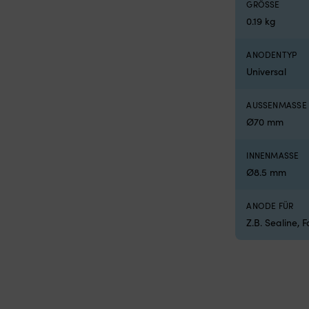
GRÖSSE
 x 620 x 420 mm
0.19 kg
ANODENTYP
Universal
AUSSENMASSE
Ø70 mm
INNENMASSE
Ø8.5 mm
ANODE FÜR
Z.B. Sealine, F