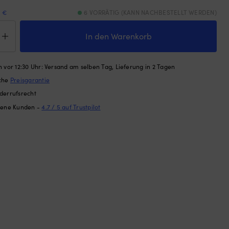
9 €
6 VORRÄTIG (KANN NACHBESTELLT WERDEN)
kanode
oseal,
In den Warenkorb
er,
 vor 12:30 Uhr: Versand am selben Tag, Lieferung in 2 Tagen
ache
Preisgarantie
5
/
derrufsrecht
dene Kunden -
4.7 / 5 auf Trustpilot
ge