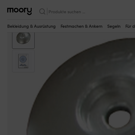
Vielleicht sind einige dieser Produkte fü
Für den Motor
—
Wartungsteile
—
Anoden
—
Zinkanoden
—
Zinkan
Suchen
nach:
Bekleidung & Ausrüstung
Festmachen & Ankern
Segeln
Für 