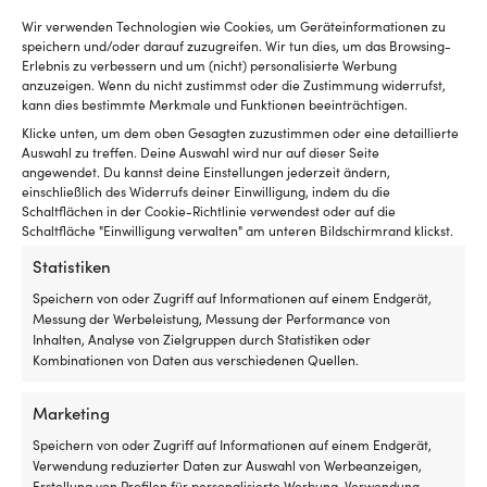
Luken
mi
mit
Ke
AUSSENMASSE
Wir verwenden Technologien wie Cookies, um Geräteinformationen zu
Rollo
od
speichern und/oder darauf zuzugreifen. Wir tun dies, um das Browsing-
Ø128 mm
innen
Bl
Erlebnis zu verbessern und um (nicht) personalisierte Werbung
hat
fü
anzuzeigen. Wenn du nicht zustimmst oder die Zustimmung widerrufst,
ANODE FÜR
und
de
kann dies bestimmte Merkmale und Funktionen beeinträchtigen.
es
si
Achse Ø85 mm
Klicke unten, um dem oben Gesagten zuzustimmen oder eine detaillierte
insektenfrei
Ha
Auswahl zu treffen. Deine Auswahl wird nur auf dieser Seite
und
T
angewendet. Du kannst deine Einstellungen jederzeit ändern,
kühl
u
einschließlich des Widerrufs deiner Einwilligung, indem du die
in
A
Schaltflächen in der Cookie-Richtlinie verwendest oder auf die
der
N
Schaltfläche "Einwilligung verwalten" am unteren Bildschirmrand klickst.
Andere kauften auch
Nacht
Co
Statistiken
haben
ist
möchte
ei
Speichern von oder Zugriff auf Informationen auf einem Endgerät,
Geeignet
Br
Messung der Werbeleistung, Messung der Performance von
für
An
Inhalten, Analyse von Zielgruppen durch Statistiken oder
sowohl
–
Kombinationen von Daten aus verschiedenen Quellen.
Motorboot
de
als
vi
Marketing
auch
An
Segelboot
fü
Speichern von oder Zugriff auf Informationen auf einem Endgerät,
Fr
Verwendung reduzierter Daten zur Auswahl von Werbeanzeigen,
Di
Erstellung von Profilen für personalisierte Werbung, Verwendung