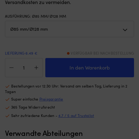
Versandkosten zu vermeiden.
Gewichten
Wi
am
mi
unteren
AUSFÜHRUNG
:
Ø85 MM/Ø128 MM
An
Rand
ge
–
so
hält
d
das
es
Moskitonetz
di
an
v
LIEFERUNG 6.49 €
VERFÜGBAR BEI NACHBESTELLUNG
Ort
ka
Zinkanode
und
|
Tecnoseal,
In den Warenkorb
Stelle,
Al
für
egal
Br
Welle,
ob
An
Ø85
Bestellungen vor 12:30 Uhr: Versand am selben Tag, Lieferung in 2
die
bi
mm/
Tagen
Luke
si
Ø128
angelehnt
Ha
Super einfache
Preisgarantie
mm,
oder
au
365 Tage Widerrufsrecht
lang
offen
Sa
Menge
Sehr zufriedene Kunden -
4.7 / 5 auf Trustpilot
ist
L
(die
u
Höhe
S
Verwandte Abteilungen
des
Ti