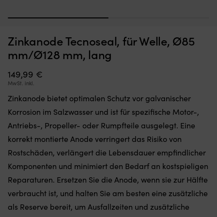
1
2
Zinkanode Tecnoseal, für Welle, Ø85
Moskitonetz,
Br
Moskitonetz für Boot (Decksluke) NOCK Bug Barrier Medium,
B
das
An
mm/Ø128 mm, lang
620 x 620 x 420 mm
Sie
mi
einfach
sc
AUF LAGER
149,99
€
32,10
€
über
Bi
MwSt. inkl.
Ihre
fü
Luke
ti
Zinkanode bietet optimalen Schutz vor galvanischer
legen
Ha
Korrosion im Salzwasser und ist für spezifische Motor-,
oder
au
hängen,
S
Antriebs-, Propeller- oder Rumpfteile ausgelegt. Eine
um
u
korrekt montierte Anode verringert das Risiko von
den
L
Innenraum
Hä
Rostschäden, verlängert die Lebensdauer empfindlicher
frei
a
Komponenten und minimiert den Bedarf an kostspieligen
von
au
Insekten
st
Reparaturen. Ersetzen Sie die Anode, wenn sie zur Hälfte
zu
Un
verbraucht ist, und halten Sie am besten eine zusätzliche
halten
fü
Band
als Reserve bereit, um Ausfallzeiten und zusätzliche
si
mit
An