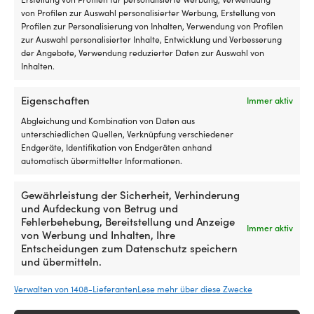
Ko
von Profilen zur Auswahl personalisierter Werbung, Erstellung von
Feinmaschiges
Zinkanode
er
Profilen zur Personalisierung von Inhalten, Verwendung von Profilen
Moskitonetz für Boot
Zinkanode Tecnoseal
Insektennetz,
bietet
es
zur Auswahl personalisierter Inhalte, Entwicklung und Verbesserung
(Decksluke) NOCK Bug
15527500, für Propeller,
das
optimalen
d
der Angebote, Verwendung reduzierter Daten zur Auswahl von
Barrier Pro Small, 360 x 360
passt 3-blättriger 15-16 1/2"
das
Schutz
An
Inhalten.
x 280 mm
GORI Propeller
Boot
vor
si
ohne
galvanischer
ei
AUF LAGER
AUF LAGER
32,10
€
69,99
€
Eigenschaften
Mücken
Korrosion
u
Immer aktiv
und
im
ei
Abgleichung und Kombination von Daten aus
Gnitzen
Salzwasser
ti
unterschiedlichen Quellen, Verknüpfung verschiedener
belüftet.
und
Ha
Endgeräte, Identifikation von Endgeräten anhand
Beschwerungsband
ist
au
automatisch übermittelter Informationen.
und
für
d
dichte
spezifische
me
Franse
Motor-,
B
Gewährleistung der Sicherheit, Verhinderung
Ähnliche Produkte
verringern
Antriebs-,
zu
und Aufdeckung von Betrug und
Spalten
Propeller-
sc
Fehlerbehebung, Bereitstellung und Anzeige
Immer aktiv
rund
oder
mi
von Werbung und Inhalten, Ihre
um
Rumpfteile
be
Entscheidungen zum Datenschutz speichern
die
angepasst.
g
und übermitteln.
Luke.
Eine
Ha
Wird
korrekt
au
Verwalten von 1408-Lieferanten
Lese mehr über diese Zwecke
außen
montierte
Sa
montiert,
Anode
L