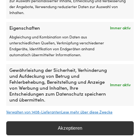
zur Auswahl personalisierter Inhalte, Entwicklung und Verbesserung
Ko
galvanischer
ohne
AUF LAGER
AUF LAGER
der Angebote, Verwendung reduzierter Daten zur Auswahl von
er
69,99
€
32,10
€
Korrosion
Mücken
Inhalten.
es
im
und
d
Salzwasser
Gnitzen
An
Eigenschaften
Immer aktiv
und
belüftet.
si
ist
Beschwerungsband
Abgleichung und Kombination von Daten aus
ei
für
und
unterschiedlichen Quellen, Verknüpfung verschiedener
u
spezifische
dichte
Endgeräte, Identifikation von Endgeräten anhand
ei
Motor-,
Franse
automatisch übermittelter Informationen.
ti
Ähnliche Produkte
Antriebs-,
verringern
Ha
Propeller-
Spalten
au
Gewährleistung der Sicherheit, Verhinderung
oder
rund
d
und Aufdeckung von Betrug und
Rumpfteile
um
me
Fehlerbehebung, Bereitstellung und Anzeige
angepasst.
die
Immer aktiv
B
von Werbung und Inhalten, Ihre
Eine
Luke.
zu
Entscheidungen zum Datenschutz speichern
korrekt
Wird
sc
und übermitteln.
montierte
außen
mi
Anode
montiert,
be
verringert
sodass
Verwalten von 1408-Lieferanten
Lese mehr über diese Zwecke
g
das
das
Ha
Risiko
innenliegende
au
Akzeptieren
von
Rollo
Sa
Rostschäden,
verwendet
Zinkanode
Zinkanode
L
Zinkanodkit Tecnoseal, für
Zinkanode Tecnoseal