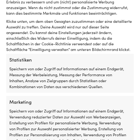
Luken
mi
Erlebnis zu verbessern und um (nicht) personalisierte Werbung
Motorspezifisch
mit
Ke
anzuzeigen. Wenn du nicht zustimmst oder die Zustimmung widerrufst,
Rollo
od
kann dies bestimmte Merkmale und Funktionen beeinträchtigen.
innen
Bl
Klicke unten, um dem oben Gesagten zuzustimmen oder eine detaillierte
hat
fü
Auswahl zu treffen. Deine Auswahl wird nur auf dieser Seite
und
de
angewendet. Du kannst deine Einstellungen jederzeit ändern,
es
si
Andere kauften auch
einschließlich des Widerrufs deiner Einwilligung, indem du die
insektenfrei
Ha
Schaltflächen in der Cookie-Richtlinie verwendest oder auf die
und
T
Schaltfläche "Einwilligung verwalten" am unteren Bildschirmrand klickst.
kühl
u
Statistiken
in
A
der
N
Speichern von oder Zugriff auf Informationen auf einem Endgerät,
Nacht
Co
Messung der Werbeleistung, Messung der Performance von
haben
ist
Inhalten, Analyse von Zielgruppen durch Statistiken oder
möchte
ei
Kombinationen von Daten aus verschiedenen Quellen.
Geeignet
Br
für
An
sowohl
–
Marketing
Motorboot
de
Speichern von oder Zugriff auf Informationen auf einem Endgerät,
als
vi
Zinkanode
Feinmaschiges
Verwendung reduzierter Daten zur Auswahl von Werbeanzeigen,
Zinkanode Tecnoseal
Moskitonetz für Boot
auch
An
bietet
Insektennetz,
Erstellung von Profilen für personalisierte Werbung, Verwendung
15527500, für Propeller,
(Decksluke) NOCK Bug
Segelboot
fü
optimalen
das
von Profilen zur Auswahl personalisierter Werbung, Erstellung von
passt 3-blättriger 15-16 1/2"
Barrier Pro Small, 360 x 360
Fr
Schutz
das
Profilen zur Personalisierung von Inhalten, Verwendung von Profilen
GORI Propeller
x 280 mm
Di
vor
Boot