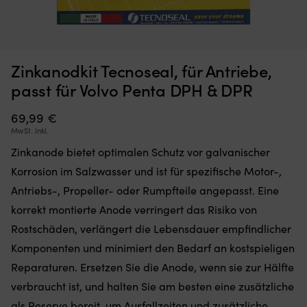
Moskitonetz,
Br
Moskitonetz für Boot (Decksluke) NOCK Bug Barrier Medium,
B
Zinkanodkit Tecnoseal, für Antriebe,
das
An
620 x 620 x 420 mm
Sie
mi
passt für Volvo Penta DPH & DPR
einfach
sc
AUF LAGER
32,10
€
über
Bi
69,99
€
Ihre
fü
MwSt. inkl.
Luke
ti
legen
Ha
Zinkanode bietet optimalen Schutz vor galvanischer
oder
au
Korrosion im Salzwasser und ist für spezifische Motor-,
hängen,
S
um
u
Antriebs-, Propeller- oder Rumpfteile angepasst. Eine
den
L
korrekt montierte Anode verringert das Risiko von
Innenraum
Hä
frei
a
Rostschäden, verlängert die Lebensdauer empfindlicher
von
au
Komponenten und minimiert den Bedarf an kostspieligen
Insekten
st
zu
Un
Reparaturen. Ersetzen Sie die Anode, wenn sie zur Hälfte
halten
fü
verbraucht ist, und halten Sie am besten eine zusätzliche
Band
si
mit
als Reserve bereit, um Ausfallzeiten und zusätzliche
An