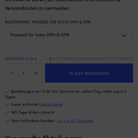
Gewichten
Wi
Versandkosten zu vermeiden.
am
mi
unteren
An
Rand
AUSFÜHRUNG
:
PASSEND FÜR VOLVO DPH & DPR
ge
–
so
hält
d
das
es
Moskitonetz
di
an
v
Ort
ka
LIEFERUNG 6.49 €
4 VORRÄTIG (KANN NACHBESTELLT WERDEN)
und
|
Zinkanodkit
Stelle,
Al
Tecnoseal,
In den Warenkorb
egal
Br
für
ob
An
Antriebe,
die
bi
passt
Bestellungen vor 12:30 Uhr: Versand am selben Tag, Lieferung in 2
Luke
si
für
Tagen
angelehnt
Ha
Volvo
oder
au
Super einfache
Preisgarantie
Penta
offen
Sa
365 Tage Widerrufsrecht
DPH
ist
L
&
Sehr zufriedene Kunden -
4.7 / 5 auf Trustpilot
(die
u
DPR
Höhe
S
Menge
des
Ti
Verwandte Abteilungen