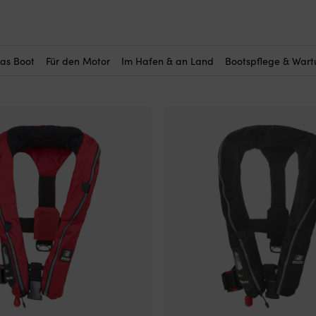
das Boot
Für den Motor
Im Hafen & an Land
Bootspflege & War