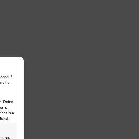
 darauf
sierte
n. Deine
ern,
ichtlinie
ickst.
stung,