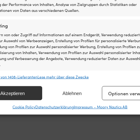
 der Performance von Inhalten, Analyse von Zielgruppen durch Statistiken oder
tionen von Daten aus verschiedenen Quellen.
ting
rn von oder Zugriff auf Informationen auf einem Endgerät, Verwendung reduziert
r Auswahl von Werbeanzeigen, Erstellung von Profilen für personalisierte Werbu
ng von Profilen zur Auswahl personalisierter Werbung, Erstellung von Profilen z
!
isierung von Inhalten, Verwendung von Profilen zur Auswahl personalisierter Inha
lung und Verbesserung der Angebote, Verwendung reduzierter Daten zur Auswah
st ganz einfach: Wir gleichen die Preise aller Shops
.
fen – findest du den Artikel innerhalb von 14 Tagen bei
s im Nachhinein an. Keine komplizierten Bedingungen.
 von 1408-Lieferanten
Lese mehr über diese Zwecke
chaften
Imm
hung und Kombination von Daten aus unterschiedlichen Quellen,
Optionen verw
Akzeptieren
Ablehnen
fung verschiedener Endgeräte, Identifikation von Endgeräten anhand
sch übermittelter Informationen.
Cookie Policy
Datenschutzerklärung
Impressum – Moory Nautics AB
leistung der Sicherheit, Verhinderung und Aufdeckung von
 und Fehlerbehebung, Bereitstellung und Anzeige von
Imm
g und Inhalten, Ihre Entscheidungen zum Datenschutz
ern und übermitteln.