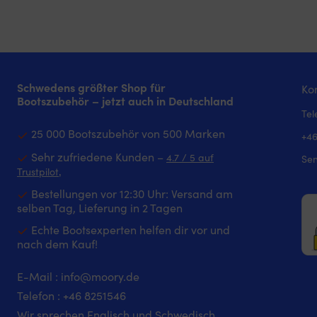
Schwedens größter Shop für
Kon
Bootszubehör – jetzt auch in Deutschland
Tel
25 000 Bootszubehör von 500 Marken
+46
Sehr zufriedene Kunden –
4.7 / 5 auf
Sen
‚
Trustpilot
Bestellungen vor 12:30 Uhr: Versand am
selben Tag, Lieferung in 2 Tagen
Echte Bootsexperten helfen dir vor und
nach dem Kauf!
E-Mail :
info@moory.de
Telefon :
+46 8251
546
Wir sprechen Englisch und Schwedisch