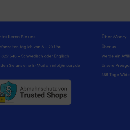
taktieren Sie uns
Über Moory
efonzeiten täglich von 8 – 20 Uhr.
Über us
 8251546 – Schwedisch oder Englisch
Werde ein Affil
den Sie uns eine E-Mail an
info@moory.de
Unsere Preisga
365 Tage Wider