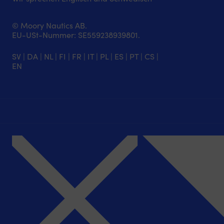
© Moory Nautics AB.
EU-USt-Nummer: SE559238939801.
SV
|
DA
|
NL
|
FI
|
FR
|
IT
|
PL
|
ES
|
PT
|
CS
|
EN