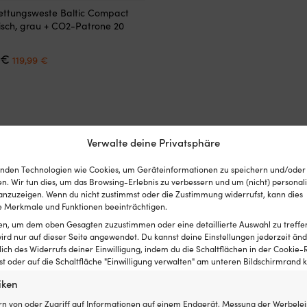
ettungsweste Baltic Compact
isch, grau + CO2-Patrone 20
Ursprünglicher
Aktueller
€
119,99
€
Preis
Preis
war:
ist:
149,99 €
119,99 €.
Verwalte deine Privatsphäre
nden Technologien wie Cookies, um Geräteinformationen zu speichern und/oder
n. Wir tun dies, um das Browsing-Erlebnis zu verbessern und um (nicht) personali
nzuzeigen. Wenn du nicht zustimmst oder die Zustimmung widerrufst, kann dies
 Merkmale und Funktionen beeinträchtigen.
ten, um dem oben Gesagten zuzustimmen oder eine detaillierte Auswahl zu treffe
ird nur auf dieser Seite angewendet. Du kannst deine Einstellungen jederzeit änd
lich des Widerrufs deiner Einwilligung, indem du die Schaltflächen in der Cookie-R
 oder auf die Schaltfläche "Einwilligung verwalten" am unteren Bildschirmrand kl
iken
rn von oder Zugriff auf Informationen auf einem Endgerät, Messung der Werbelei