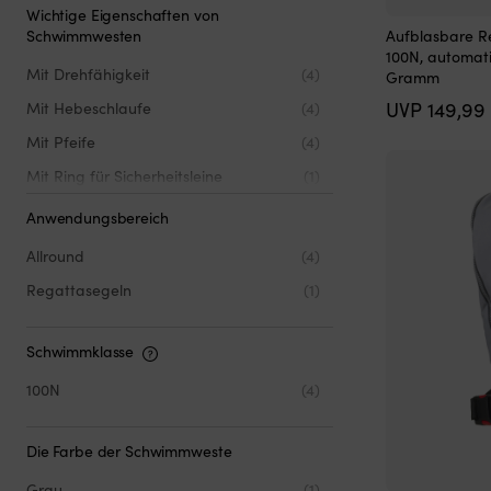
Wichtige Eigenschaften von
Dieses
Schwimmwesten
Aufblasbare R
Produkt
100N, automati
weist
Mit Drehfähigkeit
(4)
Gramm
mehrere
UVP
149,99
Mit Hebeschlaufe
(4)
Varianten
auf.
Mit Pfeife
(4)
Die
Optionen
Mit Ring für Sicherheitsleine
(1)
können
Mit Schrittgurt
(4)
auf
Anwendungsbereich
der
Produktseite
Allround
(4)
gewählt
Regattasegeln
(1)
werden
Schwimmklasse
100N
(4)
Die Farbe der Schwimmweste
Grau
(1)