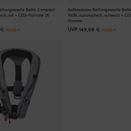
Dieses
ettungsweste Baltic Compact
Aufblasbare Rettungsweste Balt
Produkt
sch, rot + CO2-Patrone 20
100N, automatisch, schwarz + CO
weist
Gramm
mehrere
Ursprünglicher
Aktueller
Ursprüngliche
Aktuell
€
UVP
149,99
€
Varianten
119,99
€
119,99
€
Preis
Preis
Preis
Preis
auf.
war:
ist:
war:
ist:
Die
149,99 €
119,99 €.
149,99 €
119,99 
Optionen
können
auf
der
Produktseite
gewählt
werden