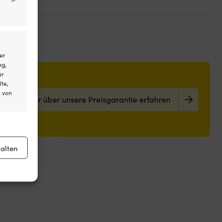
er
ng,
ur
lte,
l von
Mehr über unsere Preisgarantie erfahren
er aktiv
alten
er aktiv