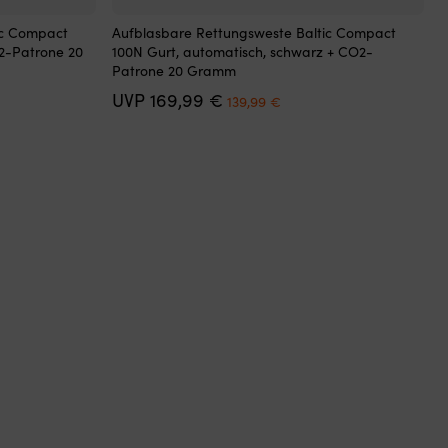
Dieses
ic Compact
Aufblasbare Rettungsweste Baltic Compact
Produkt
2-Patrone 20
100N Gurt, automatisch, schwarz + CO2-
weist
Patrone 20 Gramm
mehrere
r
er
Ursprünglicher
Aktueller
UVP
169,99
€
Varianten
139,99
€
Preis
Preis
auf.
war:
ist:
Die
€.
169,99 €
139,99 €.
Optionen
können
auf
der
Produktseite
gewählt
werden