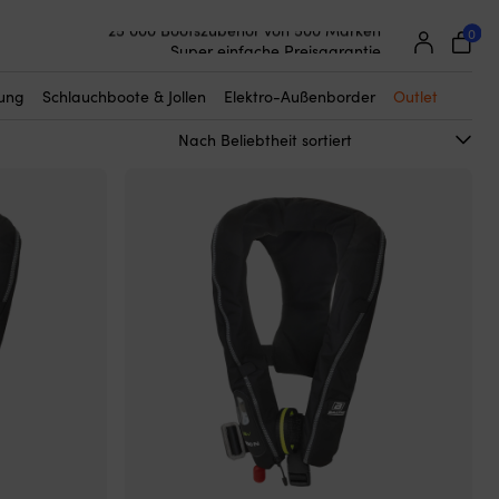
0
25 000 Bootszubehör von 500 Marken
Super einfache Preisgarantie
Begeisterte Kunden – 4,7/5 bei Trustpilot
tung
Schlauchboote & Jollen
Elektro-Außenborder
Outlet