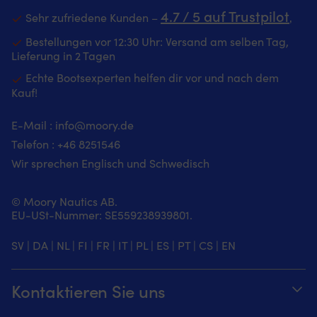
4.7 / 5 auf Trustpilot
Sehr zufriedene Kunden –
‚
Bestellungen vor 12:30 Uhr: Versand am selben Tag,
Lieferung in 2 Tagen
Echte Bootsexperten helfen dir vor und nach dem
Kauf!
E-Mail :
info@moory.de
Telefon :
+46 8251
546
Wir sprechen Englisch und Schwedisch
© Moory Nautics AB.
EU-USt-Nummer: SE559238939801.
SV
|
DA
|
NL
|
FI
|
FR
|
IT
|
PL
|
ES
|
PT
|
CS
|
EN
Kontaktieren Sie uns
Telefonzeiten täglich von 8 – 20 Uhr.