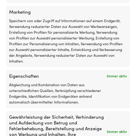
Fender Dan-Fender Heavy
Kugel-Fender Dan-Fender
Duty 822, 63.5 cm, Ø20 cm,
Heavy Duty B40, Ø32 cm, weiß
Marketing
schwarz mit schwarzem Top
2 VORRÄTIG (KANN
Speichern von oder Zugriff auf Informationen auf einem Endgerät,
VERFÜGBAR BEI
NACHBESTELLT WERDEN)
Verwendung reduzierter Daten zur Auswahl von Werbeanzeigen,
49,99
€
NACHBESTELLUNG
Erstellung von Profilen für personalisierte Werbung, Verwendung
79,99
€
MwSt. inkl.
von Profilen zur Auswahl personalisierter Werbung, Erstellung von
MwSt. inkl.
Profilen zur Personalisierung von Inhalten, Verwendung von Profilen
zur Auswahl personalisierter Inhalte, Entwicklung und Verbesserung
der Angebote, Verwendung reduzierter Daten zur Auswahl von
Inhalten.
Eigenschaften
Immer aktiv
Abgleichung und Kombination von Daten aus
unterschiedlichen Quellen, Verknüpfung verschiedener
Endgeräte, Identifikation von Endgeräten anhand
automatisch übermittelter Informationen.
Gewährleistung der Sicherheit, Verhinderung
und Aufdeckung von Betrug und
Lang-Fender Dan-Fender
Lang-Fender Dan-Fender
Fehlerbehebung, Bereitstellung und Anzeige
Heavy Duty 1025, 70 cm, Ø25
Heavy Duty 520, 54 cm, Ø12.5
Immer aktiv
von Werbung und Inhalten, Ihre
cm, marineblau mit schwarzem
cm, weiß mit schwarzem Top