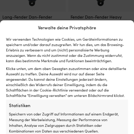
Lang-Fender Dan-Fender
Fender Dan-Fender Heavy
Heavy Duty 822, 63.5 cm, Ø20
Duty 1035, 94 cm, Ø25 cm, weiß
Verwalte deine Privatsphäre
cm, marineblau mit schwarzem
mit schwarzer Spitze
Top
2 VORRÄTIG (KANN
Wir verwenden Technologien wie Cookies, um Geräteinformationen zu
3 VORRÄTIG (KANN
NACHBESTELLT WERDEN)
speichern und/oder darauf zuzugreifen. Wir tun dies, um das Browsing-
109,99
€
NACHBESTELLT WERDEN)
Erlebnis zu verbessern und um (nicht) personalisierte Werbung
69,99
€
MwSt. inkl.
anzuzeigen. Wenn du nicht zustimmst oder die Zustimmung widerrufst,
MwSt. inkl.
kann dies bestimmte Merkmale und Funktionen beeinträchtigen.
Klicke unten, um dem oben Gesagten zuzustimmen oder eine detaillierte
Auswahl zu treffen. Deine Auswahl wird nur auf dieser Seite
angewendet. Du kannst deine Einstellungen jederzeit ändern,
einschließlich des Widerrufs deiner Einwilligung, indem du die
Schaltflächen in der Cookie-Richtlinie verwendest oder auf die
Schaltfläche "Einwilligung verwalten" am unteren Bildschirmrand klickst.
Statistiken
Speichern von oder Zugriff auf Informationen auf einem Endgerät,
Messung der Werbeleistung, Messung der Performance von
Inhalten, Analyse von Zielgruppen durch Statistiken oder
Kombinationen von Daten aus verschiedenen Quellen.