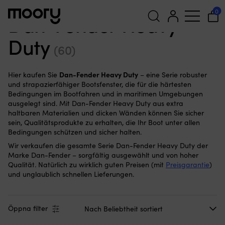
Dan-Fender Heavy Duty
0
Dan-Fender Heavy
Duty
Suchen
(60)
nach:
Dan-Fender Heavy Duty
Hier kaufen Sie
– eine Serie robuster
und strapazierfähiger Bootsfenster, die für die härtesten
Bedingungen im Bootfahren und in maritimen Umgebungen
ausgelegt sind. Mit Dan-Fender Heavy Duty aus extra
haltbaren Materialien und dicken Wänden können Sie sicher
sein, Qualitätsprodukte zu erhalten, die Ihr Boot unter allen
Bedingungen schützen und sicher halten.
Wir verkaufen die gesamte Serie Dan-Fender Heavy Duty der
Marke Dan-Fender – sorgfältig ausgewählt und von hoher
Qualität. Natürlich zu wirklich guten Preisen (mit
Preisgarantie
)
und unglaublich schnellen Lieferungen.
Öppna filter