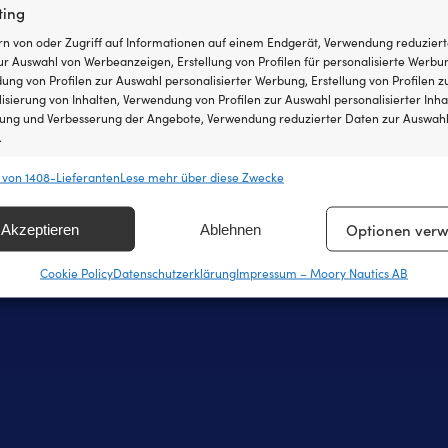
ting
efonzeiten täglich von 8 – 20 Uhr.
Über us
rn von oder Zugriff auf Informationen auf einem Endgerät, Verwendung reduziert
 8251546 – Schwedisch oder Englisch
Werde ein Affil
r Auswahl von Werbeanzeigen, Erstellung von Profilen für personalisierte Werbu
ng von Profilen zur Auswahl personalisierter Werbung, Erstellung von Profilen z
den Sie uns eine E-Mail an
info@moory.de
Unsere Preisga
isierung von Inhalten, Verwendung von Profilen zur Auswahl personalisierter Inha
lung und Verbesserung der Angebote, Verwendung reduzierter Daten zur Auswah
365 Tage Wider
.
 von 1408-Lieferanten
Lese mehr über diese Zwecke
chaften
Imm
hung und Kombination von Daten aus unterschiedlichen Quellen,
Optionen verw
Akzeptieren
Ablehnen
fung verschiedener Endgeräte, Identifikation von Endgeräten anhand
sch übermittelter Informationen.
Cookie Policy
Datenschutzerklärung
Impressum – Moory Nautics AB
leistung der Sicherheit, Verhinderung und Aufdeckung von
 und Fehlerbehebung, Bereitstellung und Anzeige von
Imm
g und Inhalten, Ihre Entscheidungen zum Datenschutz
ern und übermitteln.