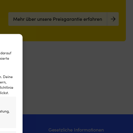
Mehr über unsere Preisgarantie erfahren
 darauf
sierte
n. Deine
ern,
ichtlinie
ickst.
stung,
Gesetzliche Informationen