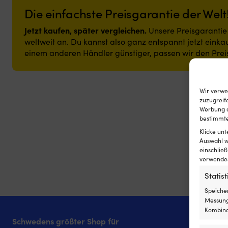
Die einfachste Preisgarantie der Welt
Jetzt kaufen, später vergleichen.
Unsere Preisgarantie i
weltweit an. Du kannst also ganz entspannt jetzt einkau
einem anderen Händler günstiger, passen wir den Prei
Wir verwe
zuzugreife
Werbung a
bestimmte
Klicke un
Auswahl w
einschließ
verwendest
Statist
Speiche
Messung
Kombina
Schwedens größter Shop für
Kon