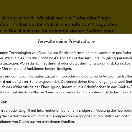
!
st ganz einfach: Wir gleichen die Preise aller Shops
fen – findest du den Artikel innerhalb von 14 Tagen bei
s im Nachhinein an. Keine komplizierten Bedingungen.
Verwalte deine Privatsphäre
nden Technologien wie Cookies, um Geräteinformationen zu speichern und/oder
n. Wir tun dies, um das Browsing-Erlebnis zu verbessern und um (nicht) personali
nzuzeigen. Wenn du nicht zustimmst oder die Zustimmung widerrufst, kann dies
 Merkmale und Funktionen beeinträchtigen.
ten, um dem oben Gesagten zuzustimmen oder eine detaillierte Auswahl zu treffe
ird nur auf dieser Seite angewendet. Du kannst deine Einstellungen jederzeit änd
lich des Widerrufs deiner Einwilligung, indem du die Schaltflächen in der Cookie-R
 oder auf die Schaltfläche "Einwilligung verwalten" am unteren Bildschirmrand kl
iken
rn von oder Zugriff auf Informationen auf einem Endgerät, Messung der Werbelei
 der Performance von Inhalten, Analyse von Zielgruppen durch Statistiken oder
tionen von Daten aus verschiedenen Quellen.
taktieren Sie uns
Über Moory