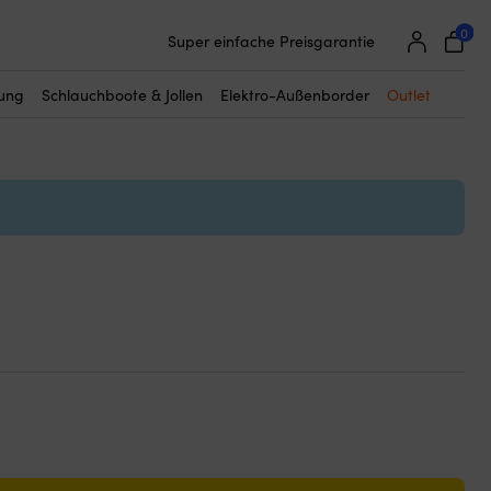
25 000 Bootszubehör von 500 Marken
0
Super einfache Preisgarantie
Begeisterte Kunden – 4,7/5 bei Trustpilot
tung
Schlauchboote & Jollen
Elektro-Außenborder
Outlet