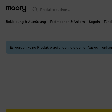
Primus Ulti
Suchen
Primus Ulti
nach:
(0)
Bekleidung & Ausrüstung
Festmachen & Ankern
Segeln
Für 
Es wurden keine Produkte gefunden, die deiner Auswahl entsp