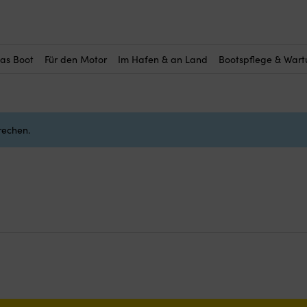
das Boot
Für den Motor
Im Hafen & an Land
Bootspflege & War
rechen.