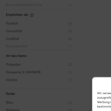
Spinnakerschoten/Gaj
(4)
Empfohlen als
Fockfall
(4)
Genuafall
(4)
Großfall
(4)
Spinnakerfall
(4)
Art des Kerns
Polyester
(2)
Dyneema & UHMWPE
(2)
Haytex
(1)
Wir verwe
Farbe
zuzugreife
Werbung a
Blau
(2)
bestimmte
Schwarz
(1)