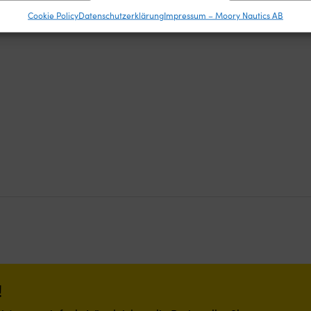
sch übermittelter Informationen.
Cookie Policy
Datenschutzerklärung
Impressum – Moory Nautics AB
leistung der Sicherheit, Verhinderung und Aufdeckung von
 und Fehlerbehebung, Bereitstellung und Anzeige von
Imm
g und Inhalten, Ihre Entscheidungen zum Datenschutz
ern und übermitteln.
!