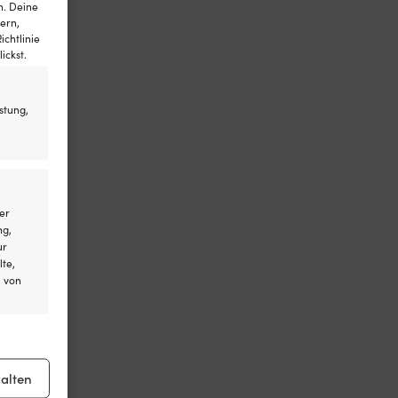
n. Deine
ern,
ichtlinie
ickst.
stung,
er
ng,
ur
lte,
l von
er aktiv
alten