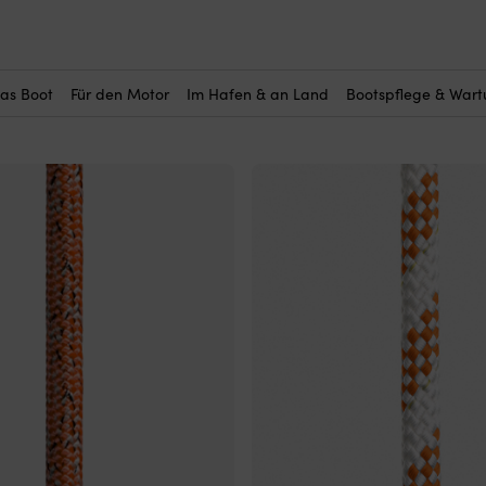
das Boot
Für den Motor
Im Hafen & an Land
Bootspflege & War