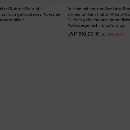
Dieses
äkel Robline Sirius 500,
Falleine mit nackter Öse Liros Rac
Produkt
, 32-fach geflochtenes Polyester-
Dyneema-Kern (mit XTR-Grip-Coa
weist
orange/silber
32-fach geflochtenes thermofixie
mehrere
Polyestergeflecht, blau/orange
Varianten
Ursprüngliche
Akt
UVP
519,99
€
auf.
ab
439,99
€
Preis
Pre
Die
war:
ist:
Optionen
519,99 €
ab
können
439
auf
der
Produktseite
gewählt
werden