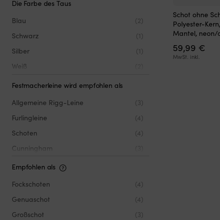
Die Farbe des Taus
Dieses
Schot ohne Sch
Produkt
Blau
(2)
Polyester-Kern
weist
Mantel, neon/
Schwarz
(1)
mehrere
59,99
€
Varianten
Silber
(1)
auf.
MwSt. inkl.
Die
Weiß
(2)
Optionen
können
Festmacherleine wird empfohlen als
auf
Allgemeine Rigg-Leine
(3)
der
Produktseite
Furlingleine
(4)
gewählt
werden
Schoten
(4)
Cunningham
(3)
Reffleine
(3)
Empfohlen als
Uthal
(3)
Fockschoten
(4)
Genuaschot
(4)
Großschot
(3)