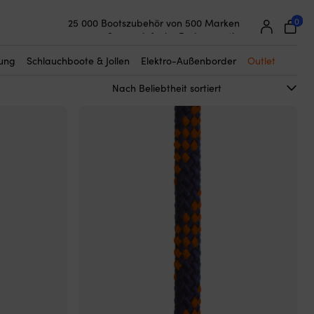
0
25 000 Bootszubehör von 500 Marken
Super einfache Preisgarantie
Begeisterte Kunden – 4,7/5 bei Trustpilot
tung
Schlauchboote & Jollen
Elektro-Außenborder
Outlet