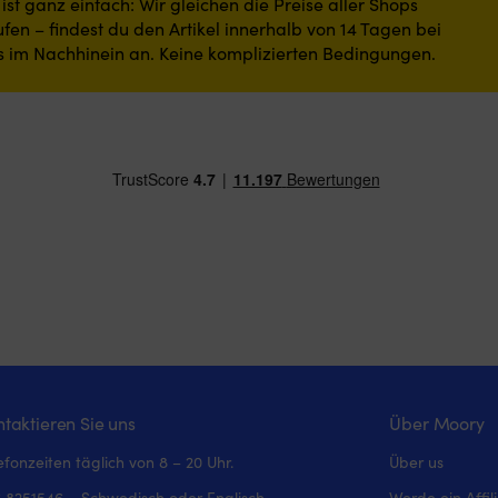
st ganz einfach: Wir gleichen die Preise aller Shops
fen – findest du den Artikel innerhalb von 14 Tagen bei
s im Nachhinein an. Keine komplizierten Bedingungen.
taktieren Sie uns
Über Moory
efonzeiten täglich von 8 – 20 Uhr.
Über us
 8251546 – Schwedisch oder Englisch
Werde ein Affil