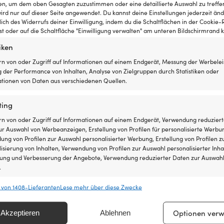
ten, um dem oben Gesagten zuzustimmen oder eine detaillierte Auswahl zu treffe
ird nur auf dieser Seite angewendet. Du kannst deine Einstellungen jederzeit änd
lich des Widerrufs deiner Einwilligung, indem du die Schaltflächen in der Cookie-R
 oder auf die Schaltfläche "Einwilligung verwalten" am unteren Bildschirmrand kl
iken
rn von oder Zugriff auf Informationen auf einem Endgerät, Messung der Werbelei
 der Performance von Inhalten, Analyse von Zielgruppen durch Statistiken oder
tionen von Daten aus verschiedenen Quellen.
ting
rn von oder Zugriff auf Informationen auf einem Endgerät, Verwendung reduziert
r Auswahl von Werbeanzeigen, Erstellung von Profilen für personalisierte Werbu
ng von Profilen zur Auswahl personalisierter Werbung, Erstellung von Profilen z
isierung von Inhalten, Verwendung von Profilen zur Auswahl personalisierter Inha
lung und Verbesserung der Angebote, Verwendung reduzierter Daten zur Auswah
.
 von 1408-Lieferanten
Lese mehr über diese Zwecke
chaften
Imm
hung und Kombination von Daten aus unterschiedlichen Quellen,
Optionen verw
Akzeptieren
Ablehnen
fung verschiedener Endgeräte, Identifikation von Endgeräten anhand