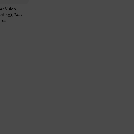
er Vision,
ting), 24-/
rtes
r
ueller
is
,99 €.