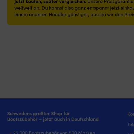
Jetzt kaufen, später vergleichen.
Unsere Preisgarantie i
weltweit an. Du kannst also ganz entspannt jetzt einkau
einem anderen Händler günstiger, passen wir den Prei
Schwedens größter Shop für
Kon
Bootszubehör – jetzt auch in Deutschland
Tel
25 000 Bootszubehör von 500 Marken
+46