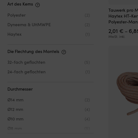
Art des Kerns
Dieses
Tauwerk pro M
Produkt
Polyester
(2)
Haytex HT-Ker
weist
Polyester-Man
Dyneema & UHMWPE
(2)
mehrere
2,01
€
6,
Varianten
–
Haytex
(1)
auf.
MwSt. inkl.
Die
Optionen
Die Flechtung des Mantels
können
auf
32-fach geflochten
(5)
der
Produktseite
24-fach geflochten
(1)
gewählt
werden
Durchmesser
Ø14 mm
(2)
Ø12 mm
(4)
Ø10 mm
(4)
Ø8 mm
(5)
Ø6 mm
(3)