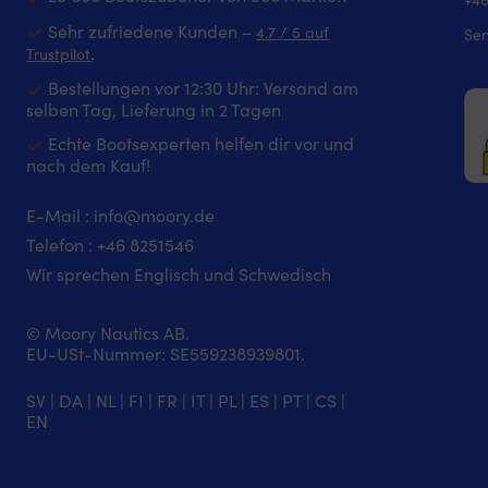
Sehr zufriedene Kunden –
4.7 / 5 auf
Sen
‚
Trustpilot
Bestellungen vor 12:30 Uhr: Versand am
selben Tag, Lieferung in 2 Tagen
Echte Bootsexperten helfen dir vor und
nach dem Kauf!
E-Mail :
info@moory.de
Telefon :
+46 8251
546
Wir sprechen Englisch und Schwedisch
© Moory Nautics AB.
EU-USt-Nummer: SE559238939801.
SV
|
DA
|
NL
|
FI
|
FR
|
IT
|
PL
|
ES
|
PT
|
CS
|
EN