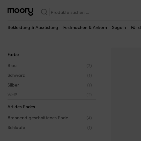
Orange
Suchen
Orange
nach:
(5)
Bekleidung & Ausrüstung
Festmachen & Ankern
Segeln
Für 
Farbe
Blau
(2)
Schwarz
(1)
Silber
(1)
Weiß
(2)
Art des Endes
Brennend geschnittenes Ende
(4)
Schlaufe
(1)