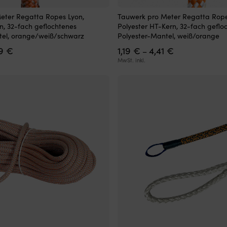
Dieses
eter Regatta Ropes Lyon,
Tauwerk pro Meter Regatta Ropes
Produkt
n, 32-fach geflochtenes
Polyester HT-Kern, 32-fach geflo
weist
tel, orange/weiß/schwarz
Polyester-Mantel, weiß/orange
mehrere
Preisspanne:
Preisspanne:
89
€
1,19
€
4,41
€
Varianten
–
2,01 €
1,19 €
auf.
MwSt. inkl.
bis
bis
Die
6,89 €
4,41 €
Optionen
können
auf
der
Produktseite
gewählt
werden