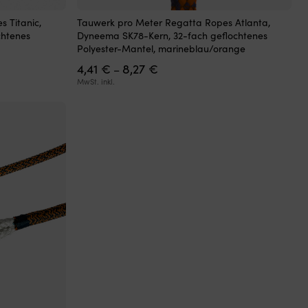
Dieses
 Titanic,
Tauwerk pro Meter Regatta Ropes Atlanta,
Produkt
chtenes
Dyneema SK78-Kern, 32-fach geflochtenes
weist
Polyester-Mantel, marineblau/orange
mehrere
Preisspanne:
4,41
€
8,27
€
Varianten
–
4,41 €
auf.
MwSt. inkl.
bis
Die
8,27 €
Optionen
können
auf
der
Produktseite
gewählt
werden