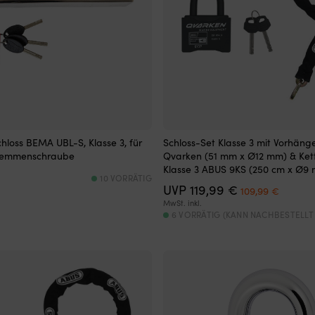
loss BEMA UBL-S, Klasse 3, für
Schloss-Set Klasse 3 mit Vorhäng
Klemmenschraube
Qvarken (51 mm x Ø12 mm) & Ket
Klasse 3 ABUS 9KS (250 cm x Ø9
10 VORRÄTIG
Ursprüngliche
Aktuell
UVP
119,99
€
109,99
€
Preis
Preis
MwSt. inkl.
war:
ist:
6 VORRÄTIG (KANN NACHBESTELLT
119,99 €
109,99