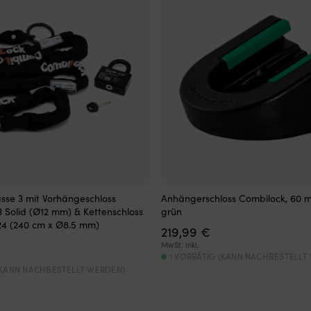
asse 3 mit Vorhängeschloss
Anhängerschloss Combilock, 60 
 Solid (Ø12 mm) & Kettenschloss
grün
24 (240 cm x Ø8.5 mm)
219,99
€
MwSt. inkl.
1 VORRÄTIG (KANN NACHBESTELLT
(KANN NACHBESTELLT WERDEN)