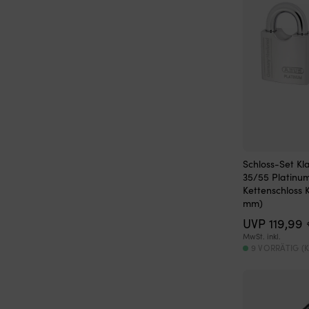
Schloss-Set Kl
35/55 Platinu
Kettenschloss 
mm)
UVP
119,99
MwSt. inkl.
9 VORRÄTIG 