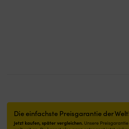
Die einfachste Preisgarantie der Welt
Jetzt kaufen, später vergleichen.
Unsere Preisgarantie i