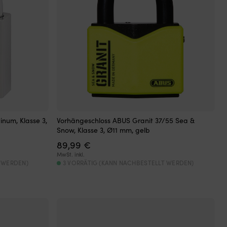
num, Klasse 3,
Vorhängeschloss ABUS Granit 37/55 Sea &
Snow, Klasse 3, Ø11 mm, gelb
r
89,99
€
MwSt. inkl.
 WERDEN)
3 VORRÄTIG (KANN NACHBESTELLT WERDEN)
.