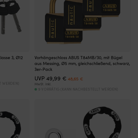
asse 3, Ø12
Vorhängeschloss ABUS T84MB/30, mit Bügel
aus Messing, Ø5 mm, gleichschließend, schwarz,
3er-Pack
r
Ursprünglicher
Aktueller
UVP
49,99
€
48,65
€
Preis
Preis
T WERDEN)
MwSt. inkl.
war:
ist:
9 VORRÄTIG (KANN NACHBESTELLT WERDEN)
49,99 €
48,65 €.