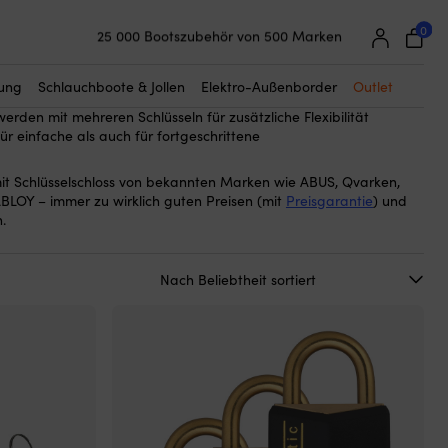
0
25 000 Bootszubehör von 500 Marken
Schlüssel
 mit
als Verriegelungsmechanismus – eine klassische und
Super einfache Preisgarantie
ager, Anhänger oder andere Wertsachen zu sichern.
Begeisterte Kunden – 4,7/5 bei Trustpilot
oss gibt es in vielen Varianten und Materialien, wie Messing,
tung
Schlauchboote & Jollen
Elektro-Außenborder
Outlet
 sind oft so konzipiert, dass sie anspruchsvollen maritimen
rden mit mehreren Schlüsseln für zusätzliche Flexibilität
ür einfache als auch für fortgeschrittene
mit Schlüsselschloss von bekannten Marken wie ABUS, Qvarken,
BLOY – immer zu wirklich guten Preisen (mit
Preisgarantie
) und
.