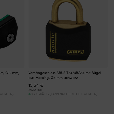
mm, Ø12 mm,
Vorhängeschloss ABUS T84MB/20, mit Bügel
aus Messing, Ø4 mm, schwarz
15,54
€
MwSt. inkl.
 WERDEN)
2 VORRÄTIG (KANN NACHBESTELLT WERDEN)