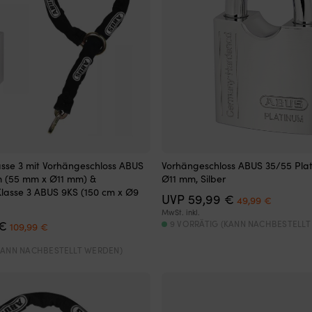
asse 3 mit Vorhängeschloss ABUS
Vorhängeschloss ABUS 35/55 Plati
m (55 mm x Ø11 mm) &
Ø11 mm, Silber
Klasse 3 ABUS 9KS (150 cm x Ø9
Ursprünglicher
Aktuelle
UVP
59,99
€
49,99
€
Preis
Preis
MwSt. inkl.
Ursprünglicher
Aktueller
war:
ist:
€
9 VORRÄTIG (KANN NACHBESTELLT
109,99
€
Preis
Preis
59,99 €
49,99 €
war:
ist:
(KANN NACHBESTELLT WERDEN)
119,99 €
109,99 €.