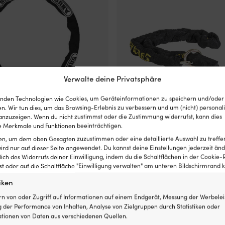
Verwalte deine Privatsphäre
nden Technologien wie Cookies, um Geräteinformationen zu speichern und/oder
n. Wir tun dies, um das Browsing-Erlebnis zu verbessern und um (nicht) personali
nzuzeigen. Wenn du nicht zustimmst oder die Zustimmung widerrufst, kann dies
 Merkmale und Funktionen beeinträchtigen.
ABUS 8900, 110 cm, Ø8 mm,
Schloss-Set Klasse 3 mit Vorhän
ten, um dem oben Gesagten zuzustimmen oder eine detaillierte Auswahl zu treffe
RF-360 (60 mm x Ø12 mm) & Kett
ird nur auf dieser Seite angewendet. Du kannst deine Einstellungen jederzeit änd
Klasse 3 BKM 8-3 (250 cm x Ø8 
lich des Widerrufs deiner Einwilligung, indem du die Schaltflächen in der Cookie-R
Ursprünglicher
Aktueller
9
€
69,99
€
 oder auf die Schaltfläche "Einwilligung verwalten" am unteren Bildschirmrand kl
Preis
Preis
99,99
€
war:
ist:
KANN NACHBESTELLT WERDEN)
MwSt. inkl.
iken
109,99 €
69,99 €.
rn von oder Zugriff auf Informationen auf einem Endgerät, Messung der Werbelei
 der Performance von Inhalten, Analyse von Zielgruppen durch Statistiken oder
tionen von Daten aus verschiedenen Quellen.