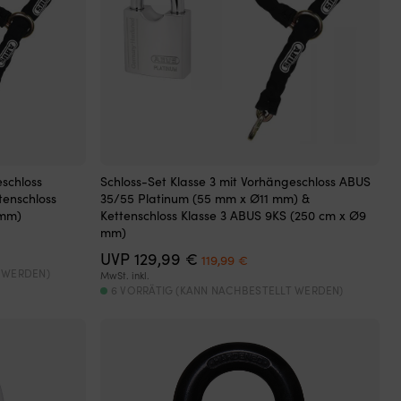
eschloss
Schloss-Set Klasse 3 mit Vorhängeschloss ABUS
tenschloss
35/55 Platinum (55 mm x Ø11 mm) &
 mm)
Kettenschloss Klasse 3 ABUS 9KS (250 cm x Ø9
mm)
r
er
Ursprünglicher
Aktueller
UVP
129,99
€
119,99
€
Preis
Preis
 WERDEN)
MwSt. inkl.
 €.
war:
ist:
6 VORRÄTIG (KANN NACHBESTELLT WERDEN)
129,99 €
119,99 €.