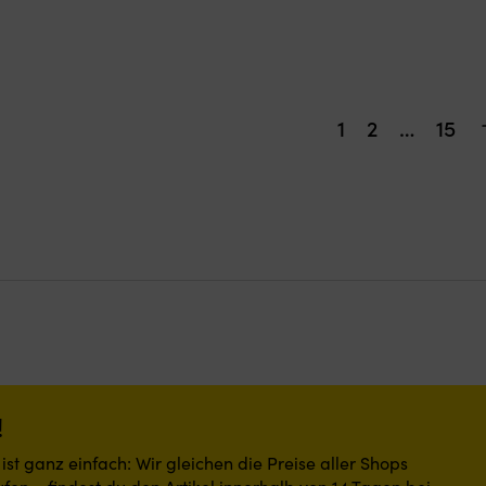
1
2
…
15
!
st ganz einfach: Wir gleichen die Preise aller Shops