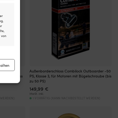
er
ng,
ur
lte,
l von
er aktiv
alten
eschloss
Außenborderschloss Combilock Outboarder -50
Kettenschloss
PS, Klasse 3, für Motoren mit Bügelschraube (bis
 mm)
zu 50 PS)
149,99
€
er aktiv
MwSt. inkl.
 WERDEN)
1 VORRÄTIG (KANN NACHBESTELLT WERDEN)