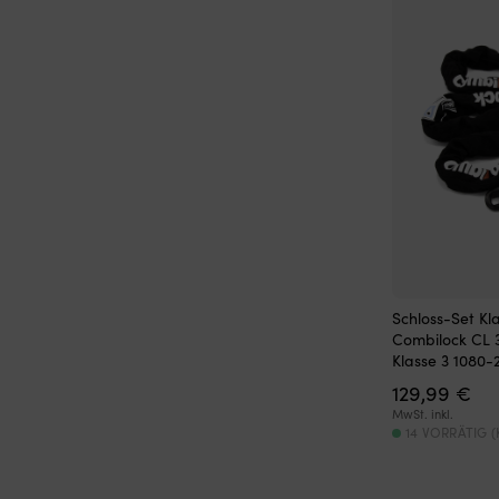
Schloss-Set Kl
Combilock CL 3
Klasse 3 1080-
129,99
€
MwSt. inkl.
14 VORRÄTIG 