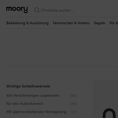
Schlüssel
Suchen
Schlüsselschloss
nach:
(263)
Bekleidung & Ausrüstung
Festmachen & Ankern
Segeln
Für 
Wichtige Schließmerkmale
Von Versicherungen zugelassen
(54)
Für den Außenbereich
(88)
Mit gleichschließender Verriegelung
(21)