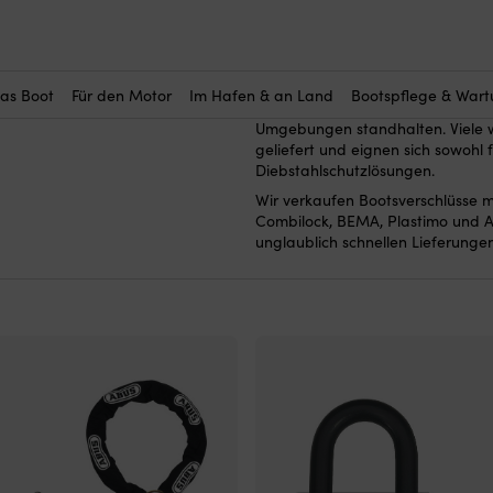
Hier kaufen Sie Bootsverschlüsse
zuverlässige Lösung, um Boot, L
Bootsverschlüsse mit Schlüsselschl
das Boot
Für den Motor
Im Hafen & an Land
Bootspflege & War
Edelstahl oder Aluminium, und sie
Umgebungen standhalten. Viele we
geliefert und eignen sich sowohl f
Diebstahlschutzlösungen.
Wir verkaufen Bootsverschlüsse 
Combilock, BEMA, Plastimo und A
unglaublich schnellen Lieferungen