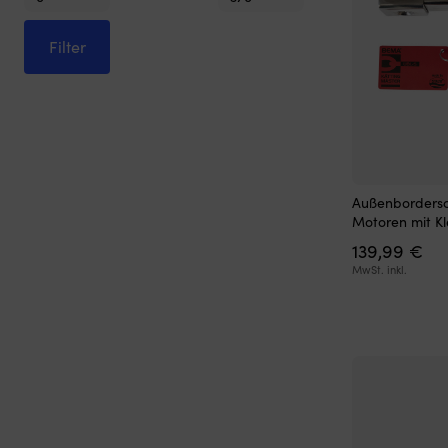
Preis
Preis
Plastimo
(8)
Filter
Qvarken
(4)
SXP
(2)
Außenbordersch
Motoren mit 
139,99
€
MwSt. inkl.