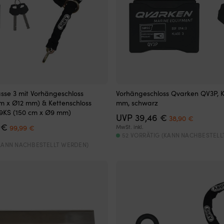
asse 3 mit Vorhängeschloss
Vorhängeschloss Qvarken QV3P, Kl
m x Ø12 mm) & Kettenschloss
mm, schwarz
 9KS (150 cm x Ø9 mm)
Ursprünglicher
Aktuelle
UVP
39,46
€
38,90
€
Ursprünglicher
Aktueller
Preis
Preis
9
€
99,99
€
MwSt. inkl.
Preis
Preis
war:
ist:
52 VORRÄTIG (KANN NACHBESTELL
war:
ist:
39,46 €
38,90 €.
(KANN NACHBESTELLT WERDEN)
109,99 €
99,99 €.